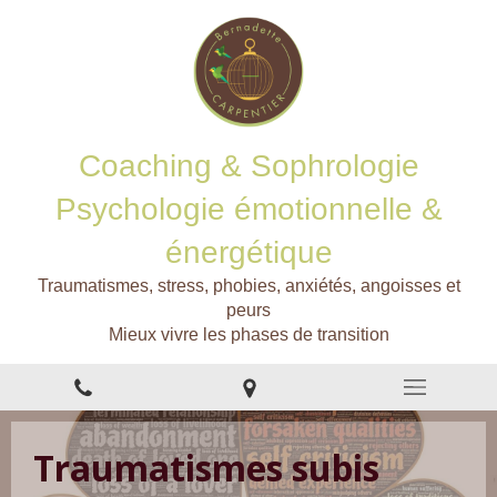
Coaching & Sophrologie
Psychologie émotionnelle &
énergétique
Traumatismes, stress, phobies, anxiétés, angoisses et
peurs
Mieux vivre les phases de transition
Traumatismes subis
Les troubles phobiques
Transition de vie
Pour quoi faire ?
Stress et Burn out
Addictions et
Troubles alimentaires