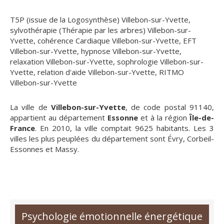
T5P (issue de la Logosynthèse) Villebon-sur-Yvette
,
sylvothérapie (Thérapie par les arbres) Villebon-sur-
Yvette
,
cohérence Cardiaque Villebon-sur-Yvette
,
EFT
Villebon-sur-Yvette
,
hypnose Villebon-sur-Yvette
,
relaxation Villebon-sur-Yvette
,
sophrologie Villebon-sur-
Yvette
,
relation d'aide Villebon-sur-Yvette
,
RITMO
Villebon-sur-Yvette
La ville de
Villebon-sur-Yvette
, de code postal 91140,
appartient au département
Essonne
et à la région
Île-de-
France
. En 2010, la ville comptait 9625 habitants. Les 3
villes les plus peuplées du département sont Évry, Corbeil-
Essonnes et Massy.
Psychologie émotionnelle énergétique