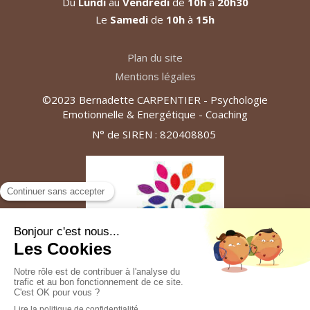
Du
Lundi
au
Vendredi
de
10h
à
20h30
Le
Samedi
de
10h
à
15h
Plan du site
Mentions légales
©2023 Bernadette CARPENTIER - Psychologie
Emotionnelle & Energétique - Coaching
N° de SIREN : 820408805