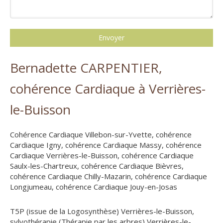
Envoyer
Bernadette CARPENTIER,
cohérence Cardiaque à Verrières-
le-Buisson
Cohérence Cardiaque Villebon-sur-Yvette
,
cohérence
Cardiaque Igny
,
cohérence Cardiaque Massy
,
cohérence
Cardiaque Verrières-le-Buisson
,
cohérence Cardiaque
Saulx-les-Chartreux
,
cohérence Cardiaque Bièvres
,
cohérence Cardiaque Chilly-Mazarin
,
cohérence Cardiaque
Longjumeau
,
cohérence Cardiaque Jouy-en-Josas
T5P (issue de la Logosynthèse) Verrières-le-Buisson
,
sylvothérapie (Thérapie par les arbres) Verrières-le-