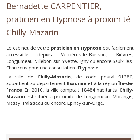
Bernadette CARPENTIER,
praticien en Hypnose à proximité
Chilly-Mazarin
Le cabinet de votre
praticien en Hypnose
est facilement
accessible depuis
Verrières-le-Buisson
,
Bièvres
,
Longjumeau
,
Villebon-sur-Yvette
,
Igny
ou encore
Saulx-les-
Chartreux
pour une consultation d'hypnose.
La ville de
Chilly-Mazarin
, de code postal 91380,
appartient au département
Essonne
et à la région
Île-de-
France
. En 2010, la ville comptait 18484 habitants.
Chilly-
Mazarin
est située à proximité de Longjumeau, Morangis,
Massy, Palaiseau ou encore Épinay-sur-Orge.